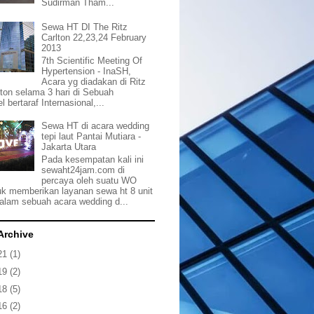
Sudirman Tham...
Sewa HT DI The Ritz
Carlton 22,23,24 February
2013
7th Scientific Meeting Of
Hypertension - InaSH,
Acara yg diadakan di Ritz
lton selama 3 hari di Sebuah
l bertaraf Internasional,...
Sewa HT di acara wedding
tepi laut Pantai Mutiara -
Jakarta Utara
Pada kesempatan kali ini
sewaht24jam.com di
percaya oleh suatu WO
uk memberikan layanan sewa ht 8 unit
dalam sebuah acara wedding d...
Archive
21
(1)
19
(2)
18
(5)
16
(2)