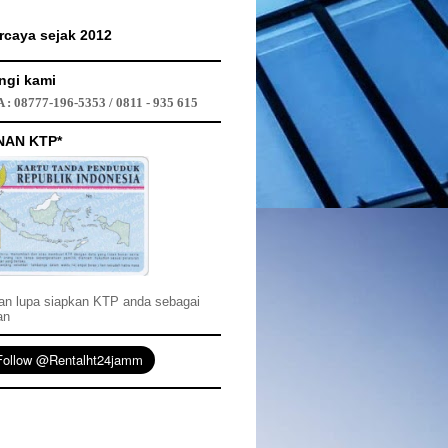
rcaya sejak 2012
ngi kami
 : 08777-196-5353 / 0811 - 935 615
NAN KTP*
an lupa siapkan KTP anda sebagai
an