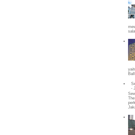
mew
sal
yait
Bal
Se
- 
Sew
The
per
Jak