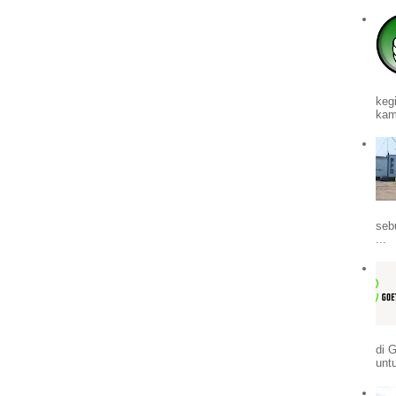
keg
kam
seb
...
di 
untu