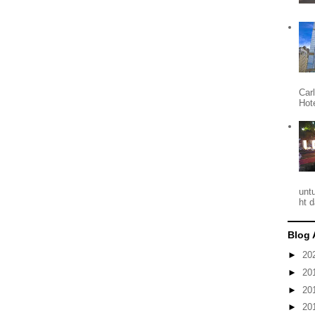
Car
Hote
unt
ht 
Blog 
►
20
►
20
►
20
►
20