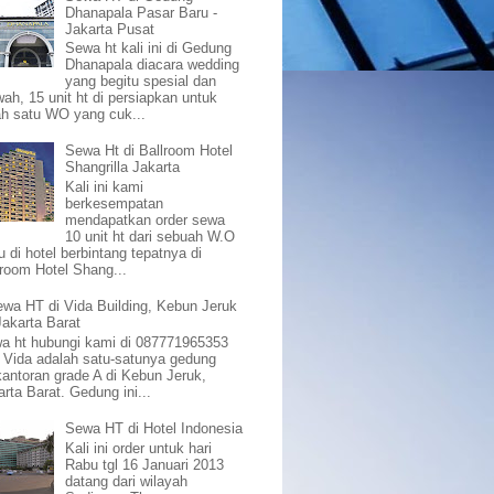
Dhanapala Pasar Baru -
Jakarta Pusat
Sewa ht kali ini di Gedung
Dhanapala diacara wedding
yang begitu spesial dan
ah, 15 unit ht di persiapkan untuk
ah satu WO yang cuk...
Sewa Ht di Ballroom Hotel
Shangrilla Jakarta
Kali ini kami
berkesempatan
mendapatkan order sewa
10 unit ht dari sebuah W.O
u di hotel berbintang tepatnya di
lroom Hotel Shang...
wa HT di Vida Building, Kebun Jeruk
Jakarta Barat
a ht hubungi kami di 087771965353
 Vida adalah satu-satunya gedung
kantoran grade A di Kebun Jeruk,
arta Barat. Gedung ini...
Sewa HT di Hotel Indonesia
Kali ini order untuk hari
Rabu tgl 16 Januari 2013
datang dari wilayah