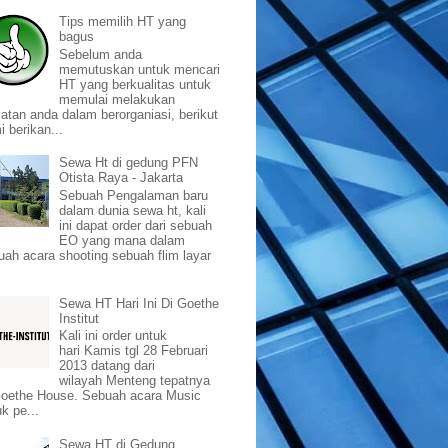
Tips memilih HT yang
bagus
Sebelum anda
memutuskan untuk mencari
HT yang berkualitas untuk
memulai melakukan
iatan anda dalam berorganiasi, berikut
i berikan...
Sewa Ht di gedung PFN
Otista Raya - Jakarta
Sebuah Pengalaman baru
dalam dunia sewa ht, kali
ini dapat order dari sebuah
EO yang mana dalam
uah acara shooting sebuah flim layar
Sewa HT Hari Ini Di Goethe
Institut
Kali ini order untuk
hari Kamis tgl 28 Februari
2013 datang dari
wilayah Menteng tepatnya
Goethe House. Sebuah acara Music
k pe...
Sewa HT di Gedung